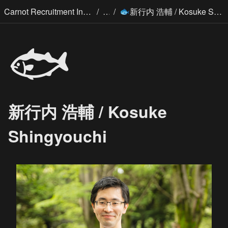
/
/
Carnot Recruitment Information
新行内 浩輔 / Kosuke Shingyouchi
🐟
🐟
新行内 浩輔 / Kosuke
Shingyouchi