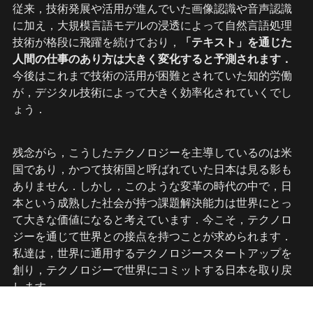
従来，技術発展や活用が進んでいた画像認識や音声認識
に加え，大規模言語モデルの浸透によって自然言語処理
技術が格段に飛躍を続けており，
「テキスト」を通じた
人間の仕事のあり方は大きく変化すると予測されます．
今後はこれまで技術の活用が困難とされていた知的労働
が，デジタル技術によって大きく効率化されていくでし
ょう．
残念がら，こうしたテクノロジーを主導しているのは米
国であり，かつて技術国と呼ばれていた日本は見る影も
ありません．しかし，このような変革の時代の中で，日
本という成熟した社会が持つ課題解決能力は世界にとっ
て大きな価値になると考えています．今こそ，テクノロ
ジーを通じて世界との接点を持つことが求められます．
私達は，世界に通用するテクノロジースタートアップを
創り，テクノロジーで世界にコミットする日本を取り戻
します．