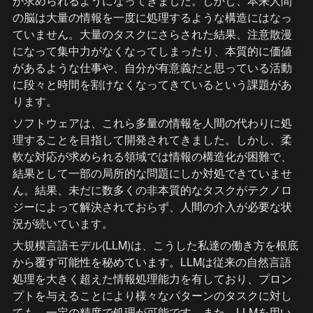
が求められるようになってきました。しかし、本来人間
の脳は大量の情報を一度に処理するような構造にはなっ
ていません。大量のタスクにさらされた結果、注意散漫
になって集中力がなくなってしまったり、本質的に価値
があるような仕事や、自分が有意義だと思っている活動
に段々と時間を割けなくなってきているという課題があ
ります。
ソフトウェアは、これら多量の情報を人間の代わりに処
理することを目指して開発されてきました。しかし、柔
軟な対応が求められる領域では情報の構造化が困難で、
結果として一部の局所的な問題にしか対処できていませ
ん。結果、未だに数多くの非本質的なタスクがテクノロ
ジーによって解決されておらず、人間の介入が必要な状
況が続いています。
大規模言語モデル(LLM)は、こうした私達の働き方を根底
から覆す可能性を秘めています。LLMは従来の自然言語
処理を大きく超えた情報処理能力を有しており、プロン
プトを与えることにより様々なパターンのタスクに対し
ても、一定の精度で処理が可能です。また、LLMを用い