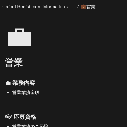
/
/
Carnot Recruitment Information
営業
💼
💼
営業
💼 業務内容
営業業務全般
👓 応募資格
営業業務のご経験　