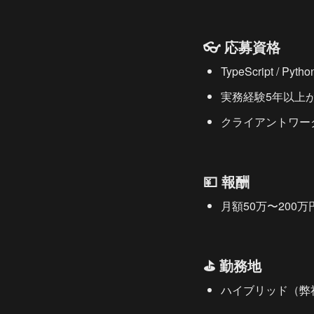
👓 応募資格
TypeScript 
実務経験5年以上
クライアントワー
💴 報酬
月額50万〜200
⛳ 勤務地
ハイブリッド（弊