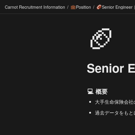
Carnot Recruitment Information
/
Position
/
💼
🏈
🏈
Senio
💻 概要
大手生命保険会社
過去データをもと